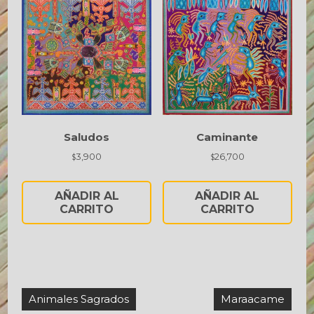
Saludos
Caminante
3,900
26,700
$
$
AÑADIR AL
AÑADIR AL
CARRITO
CARRITO
Navegación
Animales Sagrados
Maraacame