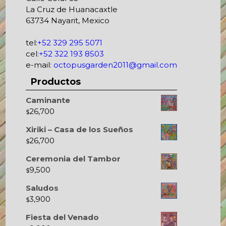
La Cruz de Huanacaxtle
63734 Nayarit, Mexico
tel:
+52 329 295 5071
cel:
+52 322 193 8503
e-mail:
octopusgarden2011@gmail.com
Productos
Caminante
26,700
$
Xiriki – Casa de los Sueños
26,700
$
Ceremonia del Tambor
9,500
$
Saludos
3,900
$
Fiesta del Venado