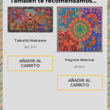
También te recomendamos…
Takutzi Nakawe
42,300
$
Peyote Nierica
AÑADIR AL
CARRITO
9,500
$
AÑADIR AL
CARRITO