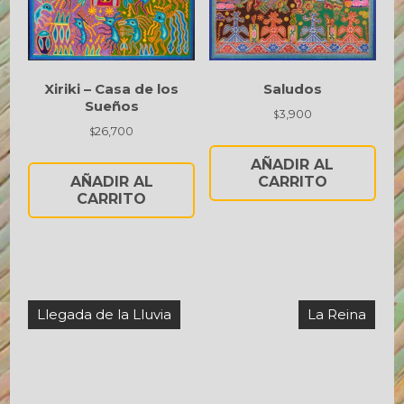
Xiriki – Casa de los
Saludos
Sueños
3,900
$
26,700
$
AÑADIR AL
AÑADIR AL
CARRITO
CARRITO
Navegación
Llegada de la Lluvia
La Reina
de
entradas