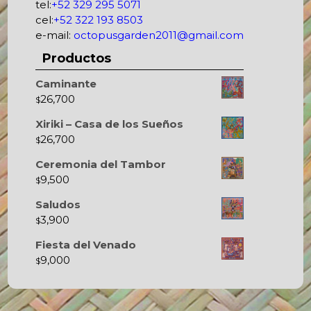
tel:
+52 329 295 5071
cel:
+52 322 193 8503
e-mail:
octopusgarden2011@gmail.com
Productos
Caminante
26,700
$
Xiriki – Casa de los Sueños
26,700
$
Ceremonia del Tambor
9,500
$
Saludos
3,900
$
Fiesta del Venado
9,000
$
Octopus's Garden – The best hostel between Sayulita