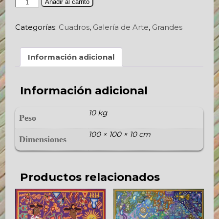
Las
Añadir al carrito
Ofrendas
de
Categorías:
Cuadros
,
Galería de Arte
,
Grandes
los
Dioses
cantidad
Información adicional
Información adicional
10 kg
Peso
100 × 100 × 10 cm
Dimensiones
Productos relacionados