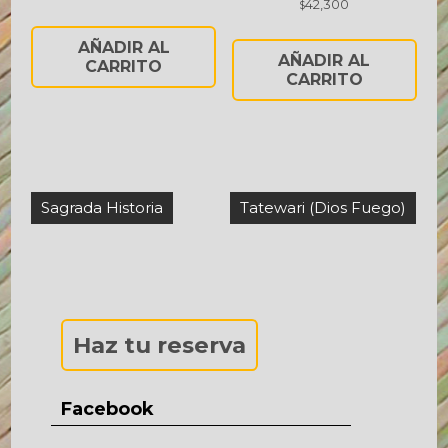
42,300
$
AÑADIR AL
AÑADIR AL
CARRITO
CARRITO
Navegación
Sagrada Historia
Tatewari (Dios Fuego)
de
entradas
Haz tu reserva
Facebook