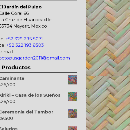
El Jardín del Pulpo
Calle Coral 66
La Cruz de Huanacaxtle
63734 Nayarit, Mexico
tel:
+52 329 295 5071
cel:
+52 322 193 8503
e-mail:
octopusgarden2011@gmail.com
Productos
Caminante
26,700
$
Xiriki – Casa de los Sueños
26,700
$
Ceremonia del Tambor
9,500
$
Saludos