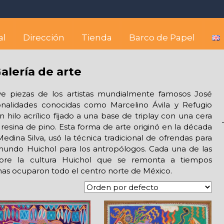
 best hostel between Sayulita
wise yet comfortable stay in the peaceful vicinity of Puerto Valla
al
Dirección
Tienda
Barco de Papel
alería de arte
luye piezas de los artistas mundialmente famosos José
onalidades conocidas como Marcelino Ávila y Refugio
 hilo acrílico fijado a una base de triplay con una cera
resina de pino. Esta forma de arte originó en la década
ina Silva, usó la técnica tradicional de ofrendas para
l mundo Huichol para los antropólogos. Cada una de las
obre la cultura Huichol que se remonta a tiempos
as ocuparon todo el centro norte de México.