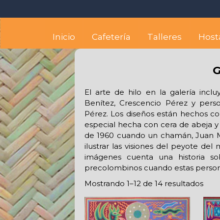
Skip
Octopus's Garden – The
At the Octopus's Garden hostel you'll find a budget
to
content
Inicio
Cafetería
Talleres
Host
G
El arte de hilo en la galería inc
Benítez, Crescencio Pérez y pers
Pérez. Los diseños están hechos con
especial hecha con cera de abeja y 
de 1960 cuando un chamán, Juan Med
ilustrar las visiones del peyote de
imágenes cuenta una historia s
precolombinos cuando estas person
Mostrando 1–12 de 14 resultados