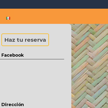
 and Puerto Vallarta
rta and Sayulita
Haz tu reserva
Facebook
Dirección