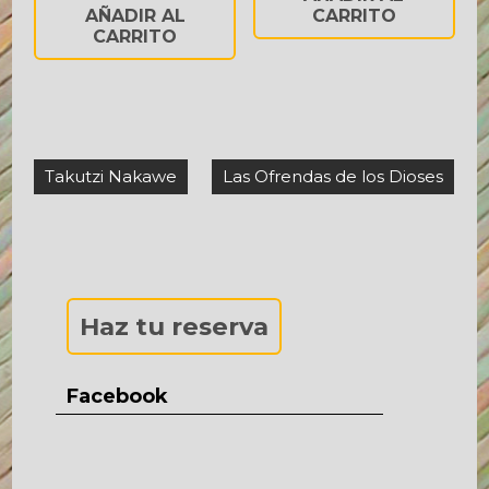
CARRITO
AÑADIR AL
CARRITO
Navegación
Takutzi Nakawe
Las Ofrendas de los Dioses
de
entradas
Haz tu reserva
Facebook