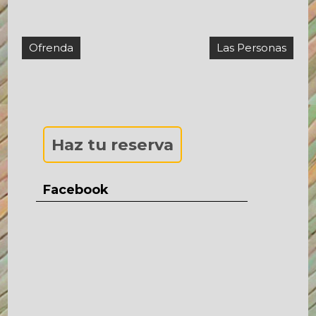
Navegación
Ofrenda
Las Personas
de
entradas
Haz tu reserva
Facebook