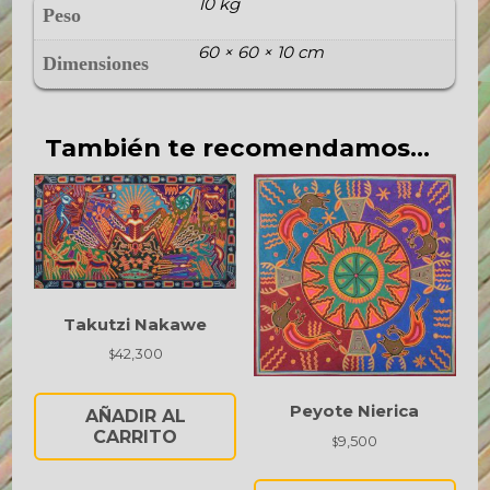
10 kg
Peso
60 × 60 × 10 cm
Dimensiones
También te recomendamos…
Takutzi Nakawe
42,300
$
Peyote Nierica
AÑADIR AL
CARRITO
9,500
$